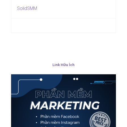
SolidSMM
Link Hữu Ích