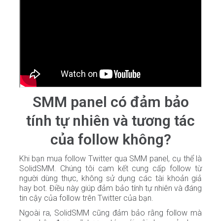
SMM panel có đảm bảo
tính tự nhiên và tương tác
của follow không?
Khi bạn mua follow Twitter qua SMM panel, cụ thể là
SolidSMM. Chúng tôi cam kết cung cấp follow từ
người dùng thực, không sử dụng các tài khoản giả
hay bot. Điều này giúp đảm bảo tính tự nhiên và đáng
tin cậy của follow trên Twitter của bạn.
Ngoài ra, SolidSMM cũng đảm bảo rằng follow mà