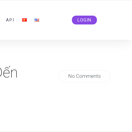
ADMIN@SOLIDSMM.COM
API
LOGIN
Đến
No Comments