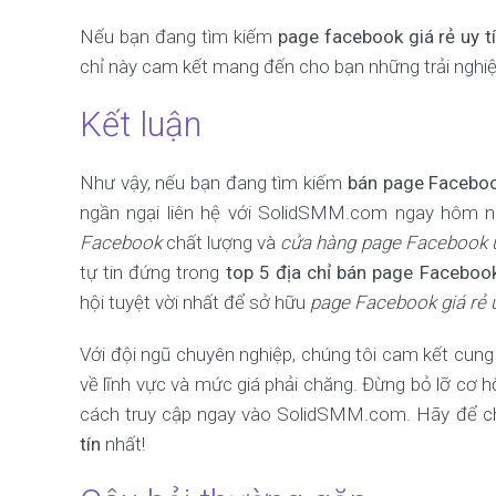
Nếu bạn đang tìm kiếm
page facebook giá rẻ uy t
chỉ này cam kết mang đến cho bạn những trải nghi
Kết luận
Như vậy, nếu bạn đang tìm kiếm
bán page Faceboo
ngần ngại liên hệ với SolidSMM.com ngay hôm na
Facebook
chất lượng và
cửa hàng page Facebook u
tự tin đứng trong
top 5 địa chỉ bán page Facebook
hội tuyệt vời nhất để sở hữu
page Facebook giá rẻ u
Với đội ngũ chuyên nghiệp, chúng tôi cam kết cun
về lĩnh vực và mức giá phải chăng. Đừng bỏ lỡ cơ
cách truy cập ngay vào SolidSMM.com. Hãy để ch
tín
nhất!