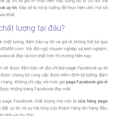
ok uy tín
và giá rẻ nhất hiện nay, đừng bỏ lỡ cơ hội trải
ok uy tín
. Đây sẽ là nơi lý tưởng để thực hiện ước mơ sở
ao khát.
hất lượng tại đâu?
chất lượng, đảm bảo uy tín và giá rẻ, không thể bỏ qua
lidSMM.com. Với đội ngũ chuyên nghiệp và kinh nghiệm,
ebook đẹp và hot nhất trên thị trường hiện nay.
ạn sẽ được đảm bảo về
địa chỉ bán page Facebook uy tín
 được chúng tôi cung cấp được kiểm định kỹ lưỡng, đảm
hàng. Không chỉ vậy, với mức giá
page Facebook giá rẻ
ữu được những trang Facebook đẹp mắt.
n page Facebook chất lượng mà còn là
cửa hàng page
 đặt uy tín và sự hài lòng của khách hàng lên hàng đầu,
n tình và chu đáo.