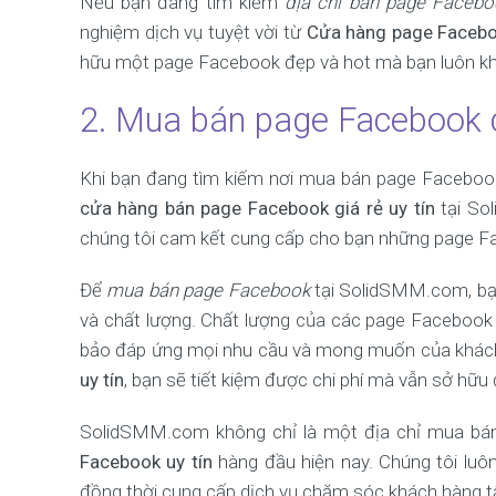
Nếu bạn đang tìm kiếm
địa chỉ bán page Facebo
nghiệm dịch vụ tuyệt vời từ
Cửa hàng page Facebo
hữu một page Facebook đẹp và hot mà bạn luôn kh
2. Mua bán page Facebook c
Khi bạn đang tìm kiếm nơi mua bán page Facebook 
cửa hàng bán page Facebook giá rẻ uy tín
tại So
chúng tôi cam kết cung cấp cho bạn những page Fac
Để
mua bán page Facebook
tại SolidSMM.com, b
và chất lượng. Chất lượng của các page Facebook
bảo đáp ứng mọi nhu cầu và mong muốn của khách 
uy tín
, bạn sẽ tiết kiệm được chi phí mà vẫn sở h
SolidSMM.com không chỉ là một địa chỉ mua bá
Facebook uy tín
hàng đầu hiện nay. Chúng tôi luôn
đồng thời cung cấp dịch vụ chăm sóc khách hàng tậ