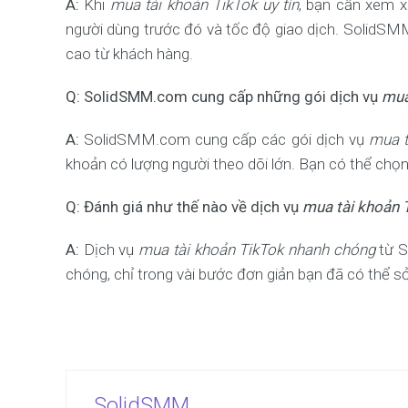
A:
Khi
mua tài khoản TikTok uy tín
, bạn cần xem xé
người dùng trước đó và tốc độ giao dịch. SolidSM
cao từ khách hàng.
Q: SolidSMM.com cung cấp những gói dịch vụ
mua
A:
SolidSMM.com cung cấp các gói dịch vụ
mua t
khoản có lượng người theo dõi lớn. Bạn có thể chọ
Q: Đánh giá như thế nào về dịch vụ
mua tài khoản 
A:
Dịch vụ
mua tài khoản TikTok nhanh chóng
từ S
chóng, chỉ trong vài bước đơn giản bạn đã có thể
SolidSMM