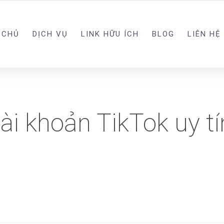
 CHỦ
DỊCH VỤ
LINK HỮU ÍCH
BLOG
LIÊN HỆ
i khoản TikTok uy tí