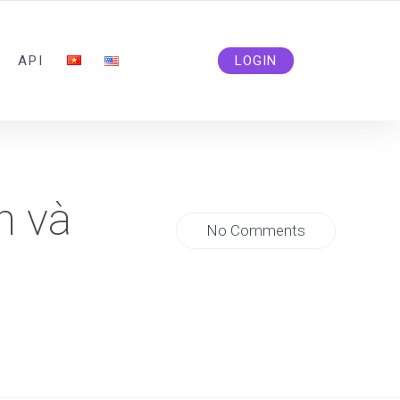
ADMIN@SOLIDSMM.COM
API
LOGIN
n và
No Comments