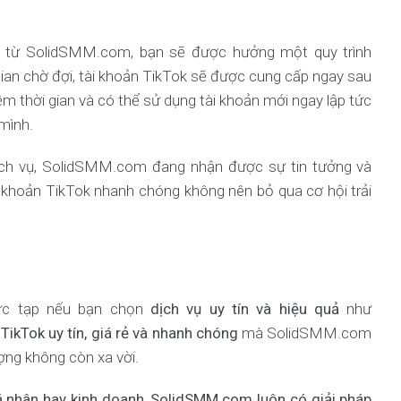
k từ SolidSMM.com, bạn sẽ được hưởng một quy trình
gian chờ đợi, tài khoản TikTok sẽ được cung cấp ngay sau
iệm thời gian và có thể sử dụng tài khoản mới ngay lập tức
mình.
ịch vụ, SolidSMM.com đang nhận được sự tin tưởng và
 khoản TikTok nhanh chóng không nên bỏ qua cơ hội trải
ức tạp nếu bạn chọn
dịch vụ uy tín và hiệu quả
như
TikTok uy tín, giá rẻ và nhanh chóng
mà SolidSMM.com
ợng không còn xa vời.
 nhân hay kinh doanh, SolidSMM.com luôn có giải pháp