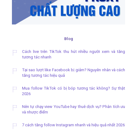
Blog
Cách live trên TikTok thu hút nhiều người xem và tăng
tương tác nhanh
Tại sao lượt like Facebook bị giảm? Nguyên nhân và cách
tăng tương tác hiệu quả
Mua follow TikTok có bị bóp tương tác không? Sự thật
2026
Nên tự chạy view YouTube hay thuê dịch vụ? Phân tích ưu
và nhược điểm
7 cách tăng follow Instagram nhanh và hiệu quả nhất 2026