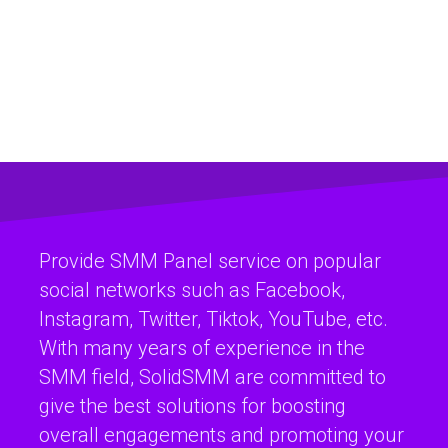
Provide SMM Panel service on popular
social networks such as Facebook,
Instagram, Twitter, Tiktok, YouTube, etc.
With many years of experience in the
SMM field, SolidSMM are committed to
give the best solutions for boosting
overall engagements and promoting your