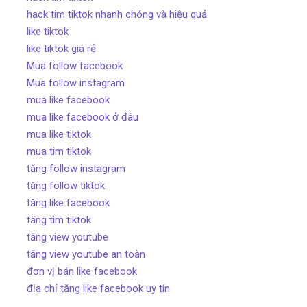
hack tim tiktok nhanh chóng và hiệu quả
like tiktok
like tiktok giá rẻ
Mua follow facebook
Mua follow instagram
mua like facebook
mua like facebook ở đâu
mua like tiktok
mua tim tiktok
tăng follow instagram
tăng follow tiktok
tăng like facebook
tăng tim tiktok
tăng view youtube
tăng view youtube an toàn
đơn vị bán like facebook
địa chỉ tăng like facebook uy tín