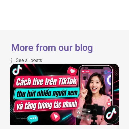
More from our blog
See all posts