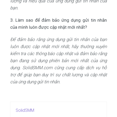
lượng và hiệu quả của ứng dụng gửi tin nhắn của
bạn.
3. Làm sao để đảm bảo ứng dụng gửi tin nhắn
của mình luôn được cập nhật mới nhất?
Để đảm bảo rằng ứng dụng gửi tin nhắn của bạn
luôn được cập nhật mới nhất, hãy thường xuyên
kiểm tra các thông báo cập nhật và đảm bảo rằng
bạn đang sử dụng phiên bản mới nhất của ứng
dụng. SolidSMM.com cũng cung cấp dịch vụ hỗ
trợ để giúp bạn duy trì sự chất lượng và cập nhật
của ứng dụng gửi tin nhắn.
SolidSMM