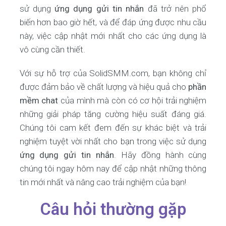
sử dụng
ứng dụng gửi tin nhắn
đã trở nên phổ
biến hơn bao giờ hết, và để đáp ứng được nhu cầu
này, việc cập nhật mới nhất cho các ứng dụng là
vô cùng cần thiết.
Với sự hỗ trợ của SolidSMM.com, bạn không chỉ
được đảm bảo về chất lượng và hiệu quả cho
phần
mềm chat
của mình mà còn có cơ hội trải nghiệm
những giải pháp tăng cường hiệu suất đáng giá.
Chúng tôi cam kết đem đến sự khác biệt và trải
nghiệm tuyệt vời nhất cho bạn trong việc sử dụng
ứng dụng gửi tin nhắn
. Hãy đồng hành cùng
chúng tôi ngay hôm nay để cập nhật những thông
tin mới nhất và nâng cao trải nghiệm của bạn!
Câu hỏi thường gặp