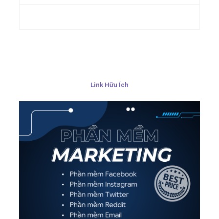
Link Hữu Ích