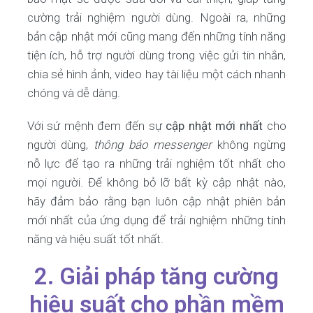
cường trải nghiệm người dùng. Ngoài ra, những
bản cập nhật mới cũng mang đến những tính năng
tiện ích, hỗ trợ người dùng trong việc gửi tin nhắn,
chia sẻ hình ảnh, video hay tài liệu một cách nhanh
chóng và dễ dàng.
Với sứ mệnh đem đến sự
cập nhật mới nhất
cho
người dùng,
thông báo messenger
không ngừng
nỗ lực để tạo ra những trải nghiệm tốt nhất cho
mọi người. Để không bỏ lỡ bất kỳ cập nhật nào,
hãy đảm bảo rằng bạn luôn cập nhật phiên bản
mới nhất của ứng dụng để trải nghiệm những tính
năng và hiệu suất tốt nhất.
2. Giải pháp tăng cường
hiệu suất cho phần mềm