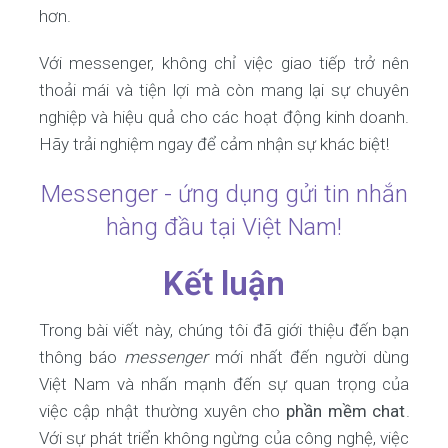
hơn.
Với messenger, không chỉ việc giao tiếp trở nên
thoải mái và tiện lợi mà còn mang lại sự chuyên
nghiệp và hiệu quả cho các hoạt động kinh doanh.
Hãy trải nghiệm ngay để cảm nhận sự khác biệt!
Messenger - ứng dụng gửi tin nhắn
hàng đầu tại Việt Nam!
Kết luận
Trong bài viết này, chúng tôi đã giới thiệu đến bạn
thông báo
messenger
mới nhất đến người dùng
Việt Nam và nhấn mạnh đến sự quan trọng của
việc cập nhật thường xuyên cho
phần mềm chat
.
Với sự phát triển không ngừng của công nghệ, việc