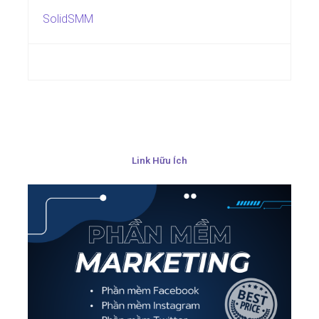
SolidSMM
Link Hữu Ích