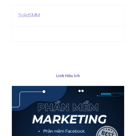
SolidSMM
Link Hữu Ích