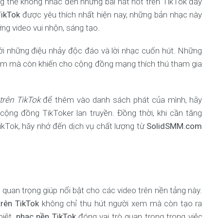
ng thể không nhắc đến những bài hát hot trên TikTok đầy
TikTok
được yêu thích nhất hiện nay, những bản nhạc này
g video vui nhộn, sáng tạo.
với những điệu nhảy độc đáo và lời nhạc cuốn hút. Những
 xem mà còn khiến cho cộng đồng mạng thích thú tham gia
trên TikTok
để thêm vào danh sách phát của mình, hãy
ng đồng TikToker lan truyền. Đồng thời, khi cần tăng
ikTok, hãy nhớ đến dịch vụ chất lượng từ
SolidSMM.com
quan trọng giúp nổi bật cho các video trên nền tảng này.
trên TikTok
không chỉ thu hút người xem mà còn tạo ra
biệt,
nhạc nền TikTok
đóng vai trò quan trọng trong việc