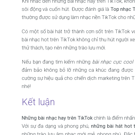
Khi nhắc đến những bài nhạc hay trên TikTok, khô
sôi động và cuốn hút. Được đánh giá là
Top nhạc 
thường được sử dụng làm nhạc nền TikTok cho nhữn
Có một số bài hát trở thành cơn sốt trên TikTok 
bài nhạc hot trên TikTok không chỉ thu hút người
thử thách, tạo nên những trào lưu mới.
Nếu bạn đang tìm kiếm những
bài nhạc cực cool 
đảm bảo không bỏ lỡ những ca khúc đang được cộ
cường sự hiệu quả cho chiến dịch marketing trên T
nhé!
Kết luận
Những bài nhạc hay trên TikTok
chính là điểm nhấn 
Với sự đa dạng và phong phú,
những bài hát hot 
những trào lưu âm nhạc mới mẻ, phong phú. Đặc 