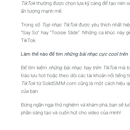
TikTok
thường được chọn lựa kỹ càng để tạo nên sự 
ấn tượng mạnh mẽ.
Trong số
Top nhạc TikTok
được yêu thích nhất hiện
"Say So" hay "Toosie Slide". Những ca khúc này g
TikTok.
Làm thế nào để tìm
những bài nhạc cực cool trên
Để tìm kiếm
những bài nhạc hay trên TikTok
mà bạ
trào lưu hot hoặc theo dõi các tài khoản nổi tiếng 
TikTok
từ SolidSMM.com cũng là một cách hiệu qu
của bạn.
Đừng ngần ngại thử nghiệm và khám phá, bạn sẽ lu
phần sáng tạo và cuốn hút cho video của mình!