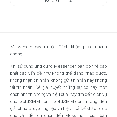
No Comments
Messenger xảy ra lỗi: Cách khắc phục nhanh
chóng
Khi sử dụng ứng dụng Messenger, bạn có thể gặp
phải các vấn đề như không thể đăng nhập được,
không nhận tin nhắn, không gửi tin nhắn hay không
tải tin nhắn. Để giải quyết những sự cố này một
cách nhanh chóng và hiệu quả, hãy tìm đến dịch vụ
của SolidSMM.com. SolidSMM.com mang đến
giải pháp chuyên nghiệp và hiệu quả để khắc phục
các vấn đề liên quan đến Messenger, giúp bạn