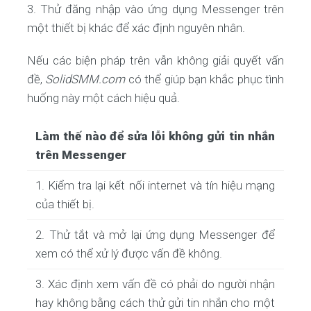
Thử đăng nhập vào ứng dụng Messenger trên
một thiết bị khác để xác định nguyên nhân.
Nếu các biện pháp trên vẫn không giải quyết vấn
đề,
SolidSMM.com
có thể giúp bạn khắc phục tình
huống này một cách hiệu quả.
Làm thế nào để sửa lỗi không gửi tin nhắn
trên Messenger
1. Kiểm tra lại kết nối internet và tín hiệu mạng
của thiết bị.
2. Thử tắt và mở lại ứng dụng Messenger để
xem có thể xử lý được vấn đề không.
3. Xác định xem vấn đề có phải do người nhận
hay không bằng cách thử gửi tin nhắn cho một