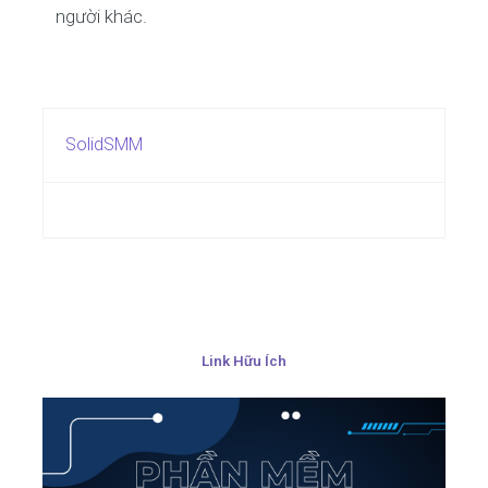
người khác.
SolidSMM
Link Hữu Ích