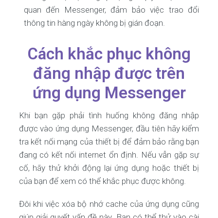
quan đến Messenger, đảm bảo việc trao đổi
thông tin hàng ngày không bị gián đoạn.
Cách khắc phục không
đăng nhập được trên
ứng dụng Messenger
Khi bạn gặp phải tình huống không đăng nhập
được vào ứng dụng Messenger, đầu tiên hãy kiểm
tra kết nối mạng của thiết bị để đảm bảo rằng bạn
đang có kết nối internet ổn định. Nếu vẫn gặp sự
cố, hãy thử khởi động lại ứng dụng hoặc thiết bị
của bạn để xem có thể khắc phục được không.
Đôi khi việc xóa bộ nhớ cache của ứng dụng cũng
giúp giải quyết vấn đề này. Bạn có thể thử vào cài