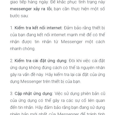
giao tiếp hàng ngày. Để khắc phục tình trạng này
messenger xảy ra lỗi
, bạn cần thực hiện một số
bước sau:
1.
Kiểm tra kết nối internet:
Đảm bảo rằng thiết bị
của bạn đang kết nối internet mạnh mẽ để có thể
nhận được tin nhắn từ Messenger một cách
nhanh chóng.
2.
Kiểm tra cài đặt ứng dụng:
Đôi khi việc cài đặt
ứng dụng không đúng cách có thể là nguyên nhân
gây ra vấn đề này. Hãy kiểm tra lại cài đặt của ứng
dụng Messenger trên thiết bị của bạn.
3.
Cập nhật ứng dụng:
Việc sử dụng phiên bản cũ
của ứng dụng có thể gây ra các sự cố liên quan
đến tin nhắn. Hãy đảm bảo rằng bạn đang sử dụng
phiên bản mới nhất của Messenger để tránh tình