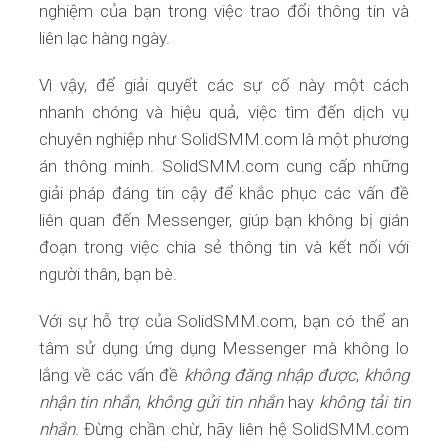
nghiệm của bạn trong việc trao đổi thông tin và
liên lạc hàng ngày.
Vì vậy, để giải quyết các sự cố này một cách
nhanh chóng và hiệu quả, việc tìm đến dịch vụ
chuyên nghiệp như SolidSMM.com là một phương
án thông minh. SolidSMM.com cung cấp những
giải pháp đáng tin cậy để khắc phục các vấn đề
liên quan đến Messenger, giúp bạn không bị gián
đoạn trong việc chia sẻ thông tin và kết nối với
người thân, bạn bè.
Với sự hỗ trợ của SolidSMM.com, bạn có thể an
tâm sử dụng ứng dụng Messenger mà không lo
lắng về các vấn đề
không đăng nhập được
,
không
nhận tin nhắn
,
không gửi tin nhắn
hay
không tải tin
nhắn
. Đừng chần chừ, hãy liên hệ SolidSMM.com