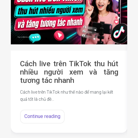
Cách live trên TikTok thu hút
nhiều người xem và tăng
tương tác nhanh
Cách live trên TikTok như thế nào để mang lại kết
quả tốt là chủ đề…
Continue reading