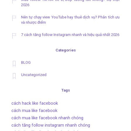
2026
Nên tự chạy view YouTube hay thuê dịch vụ? Phân tích ưu
và nhược điểm
7 cách tăng follow Instagram nhanh và hiệu quả nhất 2026
Categories
BLOG
Uncategorized
Tags
cách hack like facebook
cách mua like facebook
cách mua like facebook nhanh chóng
cách tăng follow instagram nhanh chóng