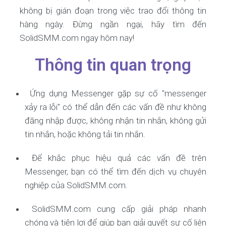
không bị gián đoạn trong việc trao đổi thông tin
hàng ngày. Đừng ngần ngại, hãy tìm đến
SolidSMM.com ngay hôm nay!
Thông tin quan trọng
Ứng dụng Messenger gặp sự cố "messenger
xảy ra lỗi" có thể dẫn đến các vấn đề như không
đăng nhập được, không nhận tin nhắn, không gửi
tin nhắn, hoặc không tải tin nhắn.
Để khắc phục hiệu quả các vấn đề trên
Messenger, bạn có thể tìm đến dịch vụ chuyên
nghiệp của SolidSMM.com.
SolidSMM.com cung cấp giải pháp nhanh
chóng và tiện lợi để giúp bạn giải quyết sự cố liên