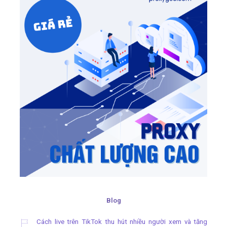
Blog
Cách live trên TikTok thu hút nhiều người xem và tăng