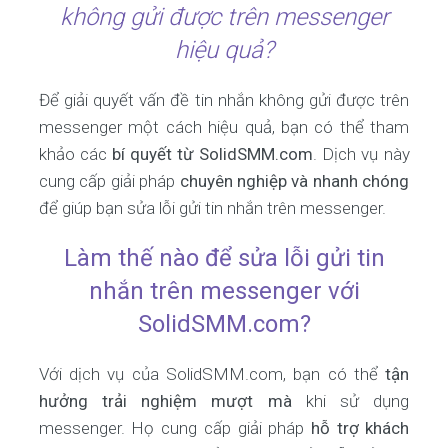
không gửi được trên messenger
hiệu quả?
Để giải quyết vấn đề tin nhắn không gửi được trên
messenger một cách hiệu quả, bạn có thể tham
khảo các
bí quyết từ SolidSMM.com
. Dịch vụ này
cung cấp giải pháp
chuyên nghiệp và nhanh chóng
để giúp bạn sửa lỗi gửi tin nhắn trên messenger.
Làm thế nào để sửa lỗi gửi tin
nhắn trên messenger với
SolidSMM.com?
Với dịch vụ của SolidSMM.com, bạn có thể
tận
hưởng trải nghiệm mượt mà
khi sử dụng
messenger. Họ cung cấp giải pháp
hỗ trợ khách