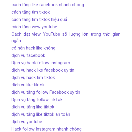
cách tăng like facebook nhanh chóng
cách tăng tim tiktok
cách tăng tim tiktok hiệu quả
cách tăng view youtube
Cách đạt view YouTube số lượng lớn trong thời gian
ngắn
có nên hack like không
dịch vụ facebook
Dịch vụ hack follow Instagram
dịch vụ hack like facebook uy tín
dịch vụ hack tim tiktok
dịch vụ like tiktok
dịch vụ tăng follow Facebook uy tín
Dịch vụ tăng follow TikTok
dịch vụ tăng like tiktok
dịch vụ tăng like tiktok an toàn
dịch vụ youtube
Hack follow Instagram nhanh chóng