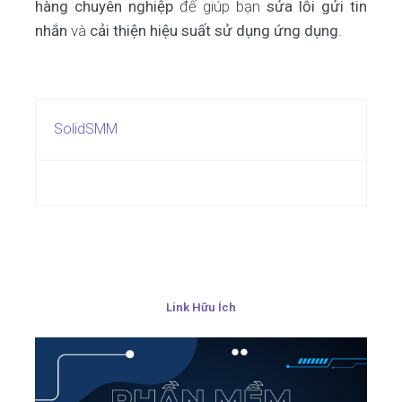
hàng chuyên nghiệp
để giúp bạn
sửa lỗi gửi tin
nhắn
và
cải thiện hiệu suất sử dụng ứng dụng
.
SolidSMM
Link Hữu Ích