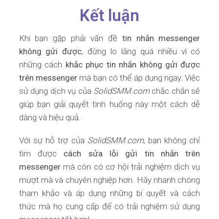
Kết luận
Khi bạn gặp phải vấn đề
tin nhắn messenger
không gửi được
, đừng lo lắng quá nhiều vì có
những cách
khắc phục tin nhắn không gửi được
trên messenger
mà bạn có thể áp dụng ngay. Việc
sử dụng dịch vụ của
SolidSMM.com
chắc chắn sẽ
giúp bạn giải quyết tình huống này một cách dễ
dàng và hiệu quả.
Với sự hỗ trợ của
SolidSMM.com
, bạn không chỉ
tìm được
cách sửa lỗi gửi tin nhắn trên
messenger
mà còn có cơ hội trải nghiệm dịch vụ
mượt mà và chuyên nghiệp hơn. Hãy nhanh chóng
tham khảo và áp dụng những bí quyết và cách
thức mà họ cung cấp để có trải nghiệm sử dụng