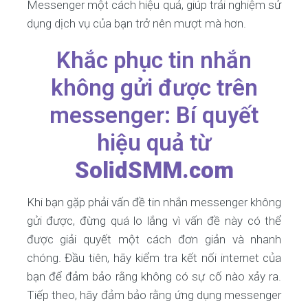
Messenger một cách hiệu quả, giúp trải nghiệm sử
dụng dịch vụ của bạn trở nên mượt mà hơn.
Khắc phục tin nhắn
không gửi được trên
messenger: Bí quyết
hiệu quả từ
SolidSMM.com
Khi bạn gặp phải vấn đề tin nhắn messenger không
gửi được, đừng quá lo lắng vì vấn đề này có thể
được giải quyết một cách đơn giản và nhanh
chóng. Đầu tiên, hãy kiểm tra kết nối internet của
bạn để đảm bảo rằng không có sự cố nào xảy ra.
Tiếp theo, hãy đảm bảo rằng ứng dụng messenger