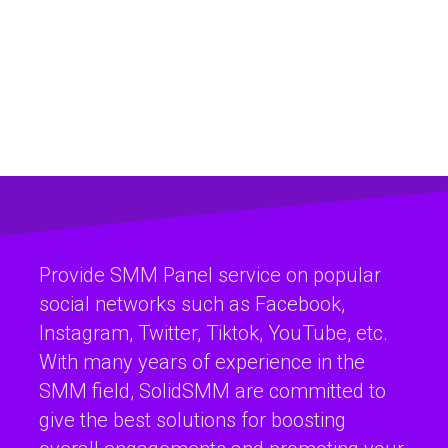
Provide SMM Panel service on popular
social networks such as Facebook,
Instagram, Twitter, Tiktok, YouTube, etc.
With many years of experience in the
SMM field, SolidSMM are committed to
give the best solutions for boosting