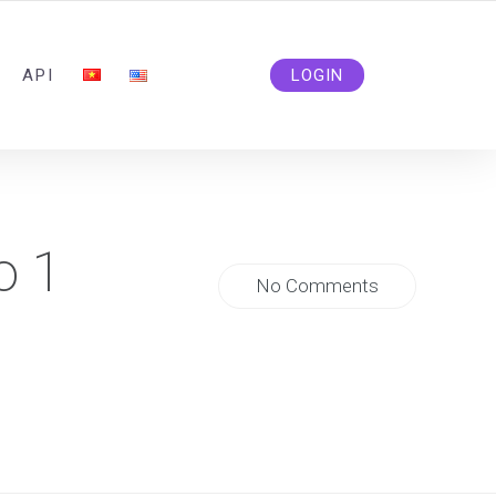
ADMIN@SOLIDSMM.COM
API
LOGIN
o 1
No Comments