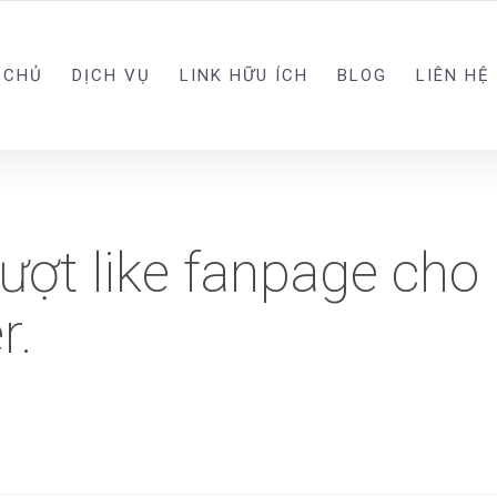
 CHỦ
DỊCH VỤ
LINK HỮU ÍCH
BLOG
LIÊN HỆ
ượt like fanpage cho
r.