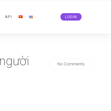
ADMIN@SOLIDSMM.COM
API
LOGIN
 người
No Comments