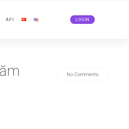
ADMIN@SOLIDSMM.COM
API
LOGIN
năm
No Comments