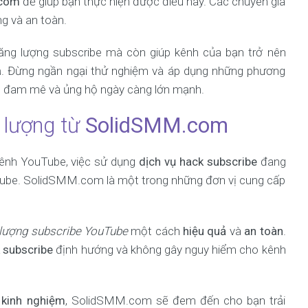
.com
để giúp bạn thực hiện được điều này. Các chuyên gia
ng và an toàn.
ăng lượng subscribe mà còn giúp kênh của bạn trở nên
iả. Đừng ngần ngại thử nghiệm và áp dụng những phương
 đam mê và ủng hộ ngày càng lớn mạnh.
 lượng từ
SolidSMM.com
kênh YouTube, việc sử dụng
dịch vụ hack subscribe
đang
Tube. SolidSMM.com là một trong những đơn vị cung cấp
 lượng subscribe YouTube
một cách
hiệu quả
và
an toàn
.
 subscribe
định hướng và không gây nguy hiểm cho kênh
à
kinh nghiệm
, SolidSMM.com sẽ đem đến cho bạn trải