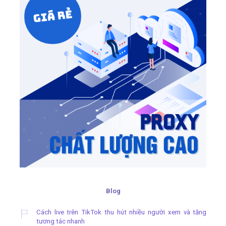
Blog
Cách live trên TikTok thu hút nhiều người xem và tăng
tương tác nhanh