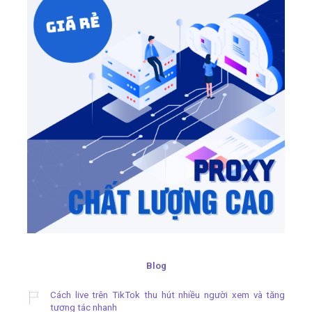
Blog
Cách live trên TikTok thu hút nhiều người xem và tăng
tương tác nhanh