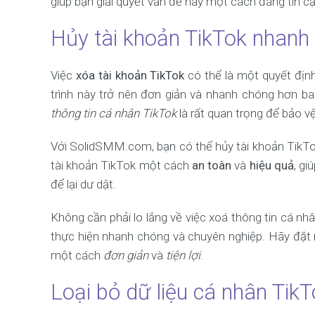
giúp bạn giải quyết vấn đề này một cách đáng tin cậ
Hủy tài khoản TikTok nhan
Việc
xóa tài khoản TikTok
có thể là một quyết địn
trình này trở nên đơn giản và nhanh chóng hơn bao
thông tin cá nhân TikTok
là rất quan trọng để bảo vệ
Với SolidSMM.com, bạn có thể hủy tài khoản TikTo
tài khoản TikTok một cách
an toàn
và
hiệu quả
, gi
để lại dư dật.
Không cần phải lo lắng về việc xoá thông tin cá n
thực hiện nhanh chóng và chuyên nghiệp. Hãy đặt 
một cách
đơn giản
và
tiện lợi
.
Loại bỏ dữ liệu cá nhân Tik