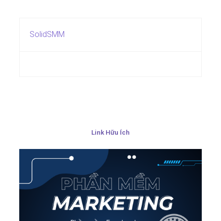
SolidSMM
Link Hữu Ích