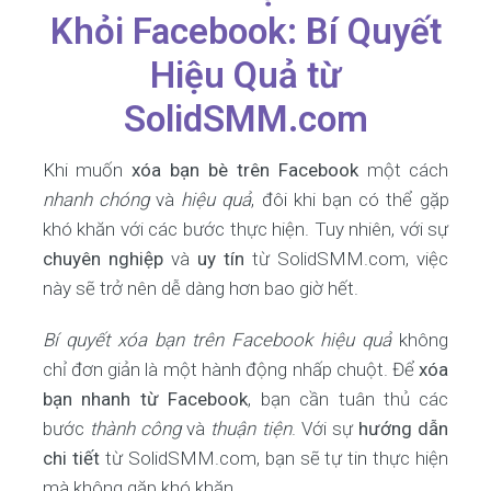
Khỏi Facebook: Bí Quyết
Hiệu Quả từ
SolidSMM.com
Khi muốn
xóa bạn bè trên Facebook
một cách
nhanh chóng
và
hiệu quả
, đôi khi bạn có thể gặp
khó khăn với các bước thực hiện. Tuy nhiên, với sự
chuyên nghiệp
và
uy tín
từ SolidSMM.com, việc
này sẽ trở nên dễ dàng hơn bao giờ hết.
Bí quyết xóa bạn trên Facebook hiệu quả
không
chỉ đơn giản là một hành động nhấp chuột. Để
xóa
bạn nhanh từ Facebook
, bạn cần tuân thủ các
bước
thành công
và
thuận tiện
. Với sự
hướng dẫn
chi tiết
từ SolidSMM.com, bạn sẽ tự tin thực hiện
mà không gặp khó khăn.