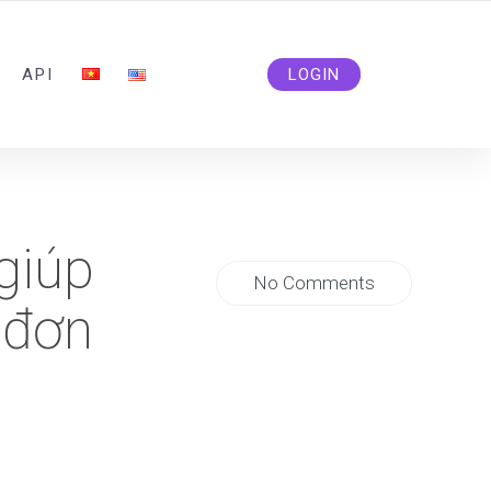
ADMIN@SOLIDSMM.COM
API
LOGIN
giúp
No Comments
 đơn