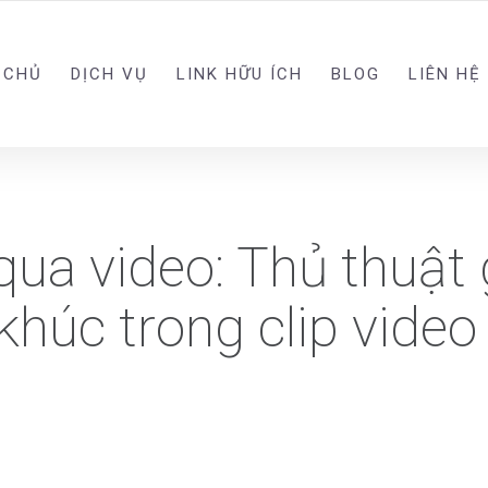
 CHỦ
DỊCH VỤ
LINK HỮU ÍCH
BLOG
LIÊN HỆ
qua video: Thủ thuật 
khúc trong clip video