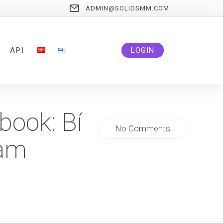
ADMIN@SOLIDSMM.COM
API
LOGIN
book: Bí
No Comments
Nam