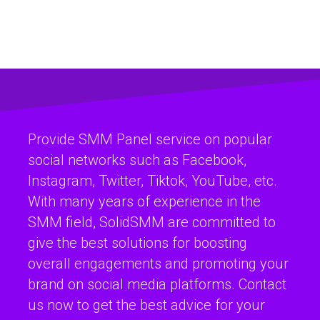
Provide SMM Panel service on popular
social networks such as Facebook,
Instagram, Twitter, Tiktok, YouTube, etc.
With many years of experience in the
SMM field, SolidSMM are committed to
give the best solutions for boosting
overall engagements and promoting your
brand on social media platforms. Contact
us now to get the best advice for your