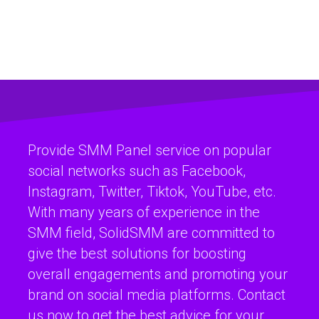
Provide SMM Panel service on popular
social networks such as Facebook,
Instagram, Twitter, Tiktok, YouTube, etc.
With many years of experience in the
SMM field, SolidSMM are committed to
give the best solutions for boosting
overall engagements and promoting your
brand on social media platforms. Contact
us now to get the best advice for your