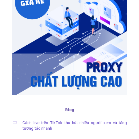
Blog
Cách live trên TikTok thu hút nhiều người xem và tăng
tương tác nhanh