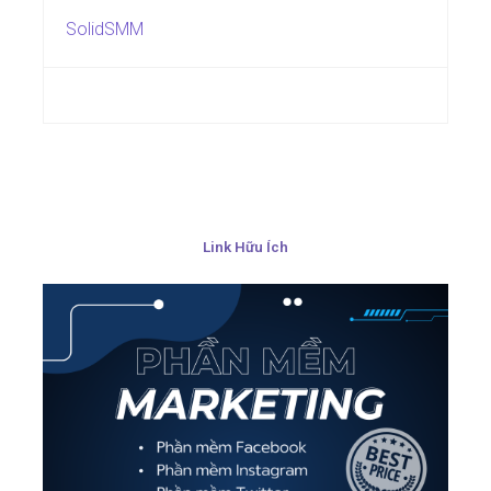
SolidSMM
Link Hữu Ích