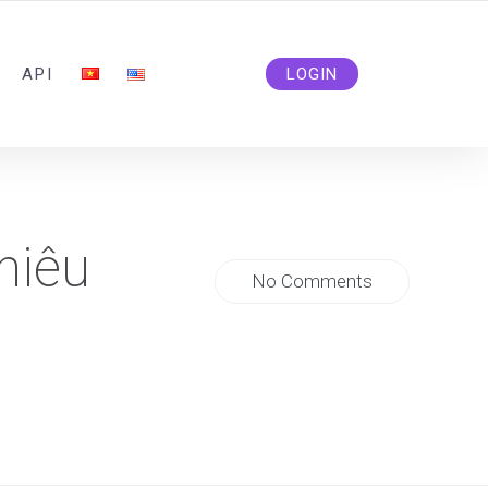
ADMIN@SOLIDSMM.COM
API
LOGIN
hiêu
No Comments