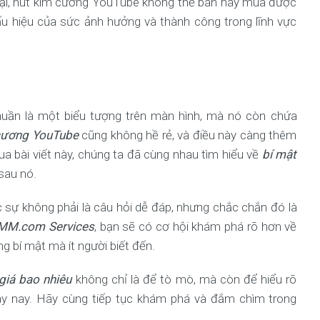
 lại, nút kim cương YouTube không thể bán hay mua được
dấu hiệu của sức ảnh hưởng và thành công trong lĩnh vực
uần là một biểu tượng trên màn hình, mà nó còn chứa
 cương YouTube
cũng không hề rẻ, và điều này càng thêm
 bài viết này, chúng ta đã cùng nhau tìm hiểu về
bí mật
sau nó.
c sự không phải là câu hỏi dễ đáp, nhưng chắc chắn đó là
SMM.com Services
, bạn sẽ có cơ hội khám phá rõ hơn về
g bí mật mà ít người biết đến.
giá bao nhiêu
không chỉ là để tò mò, mà còn để hiểu rõ
ày nay. Hãy cùng tiếp tục khám phá và đắm chìm trong