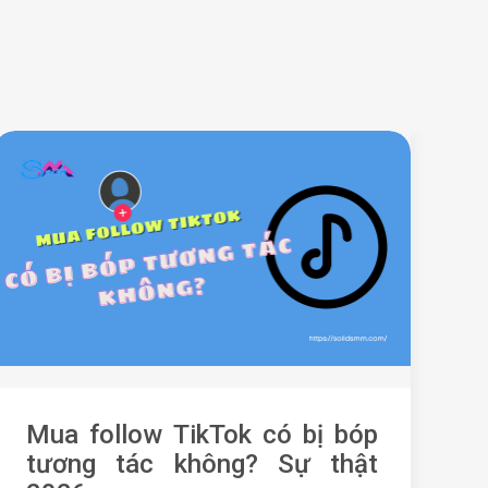
Mua follow TikTok có bị bóp
N
tương tác không? Sự thật
h