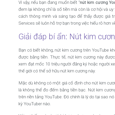
Vì vậy, nếu bạn đang muốn biết "
nút kim cương Yo
đem lại không chỉ là số tiền mà còn là cơ hội và u
cách thông minh và sáng tạo để thấy được giá 
Services sẽ luôn hỗ trợ bạn trong việc hiểu rõ hơn v
Giải đáp bí ẩn: Nút kim cươ
Bạn có biết không, nút kim cương trên YouTube k
được bằng tiền. Thực tế, nút kim cương này đượ
xem đạt mốc 10 triệu người đăng ký hoặc người xem
thế giới có thể sở hữu nút kim cương này.
Mặc dù không có một giá cố định cho nút kim cươn
là không thể đo đếm bằng tiền bạc. Nút kim cương
trên nền tảng YouTube. Đó chính là lý do tại sao n
kỳ YouTuber nào.