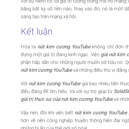
Với sự hiếm có và giá trị tượng trưng mà nó mang
bằng bất kỳ số tiền nào, thay vào đó, nó là một 
sáng tạo trên mạng xã hội.
Kết luận
Hóa ra
nút kim cương YouTube
không chỉ đơn th
đựng một giá trị đáng kinh ngạc. Việc
giá nút kim
phần hấp dẫn cho những người muốn sở hữu nó. Qua
nút kim cương YouTube
và những điều thú vị đằng 
Với
nút kim cương YouTube
giá bao nhiêu tiền thự
điều đáng để tìm hiểu. Và với sự trợ giúp từ
Solid
giá trị thực sự của nút kim cương YouTube
và nhữn
Vậy nên, đôi khi việc biết
nút kim cương YouTube 
hơn về nền công nghiệp truyền thông hiện đại ng
những bí ẩn của thế giới số hóa!