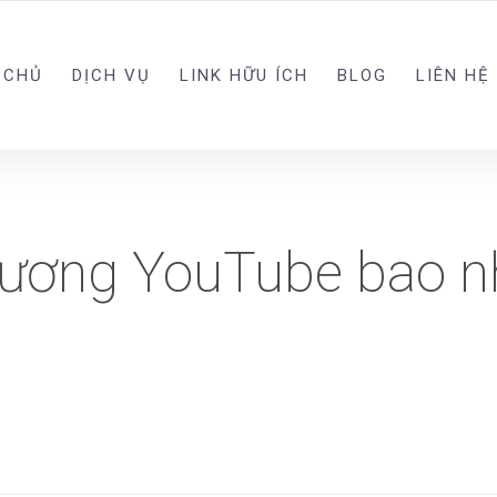
 CHỦ
DỊCH VỤ
LINK HỮU ÍCH
BLOG
LIÊN HỆ
cương YouTube bao n