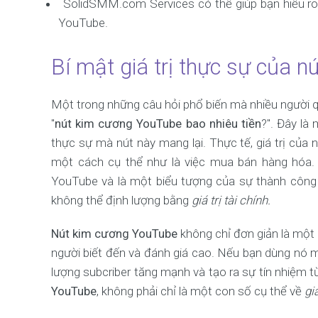
SolidSMM.com Services có thể giúp bạn hiểu rõ 
YouTube.
Bí mật giá trị thực sự của 
Một trong những câu hỏi phổ biến mà nhiều người q
"
nút kim cương YouTube bao nhiêu tiền
?". Đây là
thực sự mà nút này mang lại. Thực tế, giá trị củ
một cách cụ thể như là việc mua bán hàng hóa
YouTube và là một biểu tượng của sự thành công tr
không thể định lượng bằng
giá trị tài chính.
Nút kim cương YouTube
không chỉ đơn giản là một 
người biết đến và đánh giá cao. Nếu bạn dùng nó m
lượng subcriber tăng mạnh và tạo ra sự tín nhiệm từ
YouTube
, không phải chỉ là một con số cụ thể về
giá