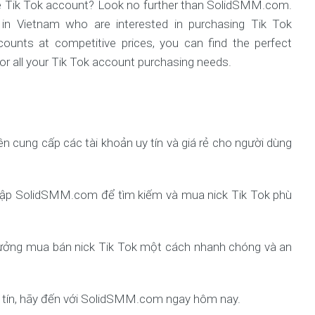
ble Tik Tok account? Look no further than SolidSMM.com.
e in Vietnam who are interested in purchasing Tik Tok
counts at competitive prices, you can find the perfect
r all your Tik Tok account purchasing needs.
n cung cấp các tài khoản uy tín và giá rẻ cho người dùng
y cập SolidSMM.com để tìm kiếm và mua nick Tik Tok phù
tưởng mua bán nick Tik Tok một cách nhanh chóng và an
uy tín, hãy đến với SolidSMM.com ngay hôm nay.