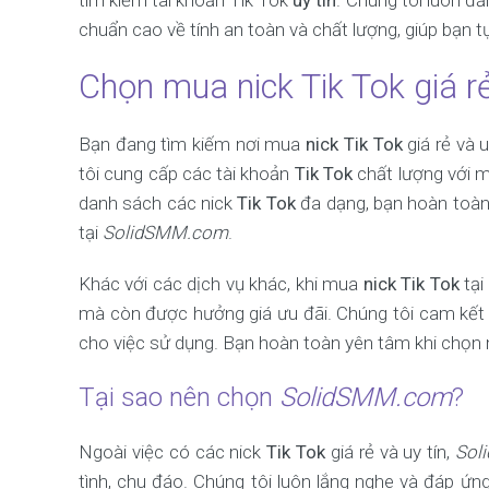
tìm kiếm tài khoản Tik Tok
uy tín
. Chúng tôi luôn đ
chuẩn cao về tính an toàn và chất lượng, giúp bạn tự
Chọn mua nick Tik Tok giá rẻ
Bạn đang tìm kiếm nơi mua
nick Tik Tok
giá rẻ và 
tôi cung cấp các tài khoản
Tik Tok
chất lượng với mứ
danh sách các nick
Tik Tok
đa dạng, bạn hoàn toàn 
tại
SolidSMM.com
.
Khác với các dịch vụ khác, khi mua
nick Tik Tok
tại
mà còn được hưởng giá ưu đãi. Chúng tôi cam kết
cho việc sử dụng. Bạn hoàn toàn yên tâm khi chọn
Tại sao nên chọn
SolidSMM.com
?
Ngoài việc có các nick
Tik Tok
giá rẻ và uy tín,
Sol
tình, chu đáo. Chúng tôi luôn lắng nghe và đáp ứ