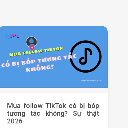
Mua follow TikTok có bị bóp
N
tương tác không? Sự thật
h
2026
ư