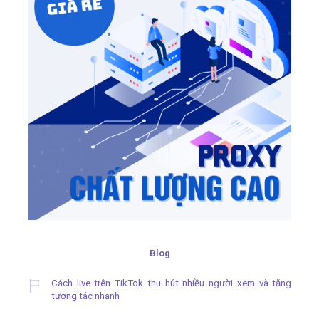
Blog
Cách live trên TikTok thu hút nhiều người xem và tăng
tương tác nhanh