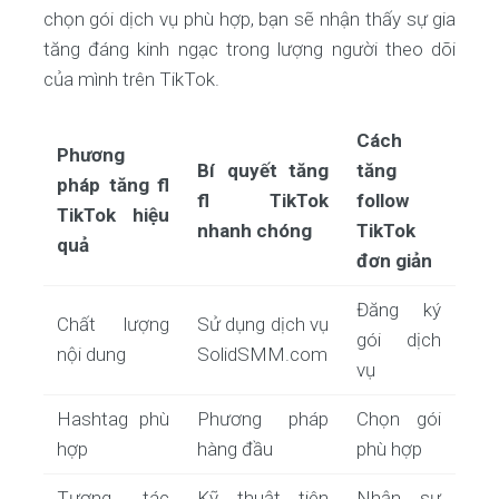
chọn gói dịch vụ phù hợp, bạn sẽ nhận thấy sự gia
tăng đáng kinh ngạc trong lượng người theo dõi
của mình trên TikTok.
Cách
Phương
Bí quyết tăng
tăng
pháp tăng fl
fl TikTok
follow
TikTok hiệu
nhanh chóng
TikTok
quả
đơn giản
Đăng ký
Chất lượng
Sử dụng dịch vụ
gói dịch
nội dung
SolidSMM.com
vụ
Hashtag phù
Phương pháp
Chọn gói
hợp
hàng đầu
phù hợp
Tương tác
Kỹ thuật tiên
Nhận sự