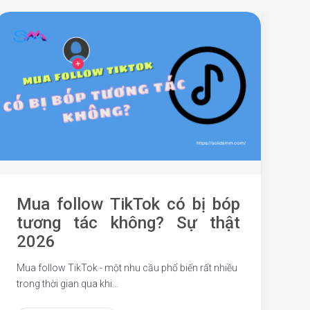
Mua follow TikTok có bị bóp
N
tương tác không? Sự thật
h
2026
ư
Mua follow TikTok - một nhu cầu phổ biến rất nhiều
Ch
trong thời gian qua khi…
hi