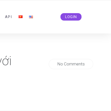
ADMIN@SOLIDSMM.COM
API
LOGIN
với
No Comments