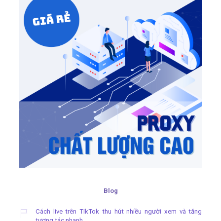
Blog
Cách live trên TikTok thu hút nhiều người xem và tăng
tương tác nhanh