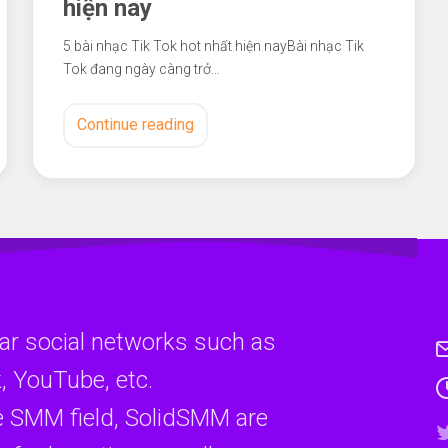
hiện nay
5 bài nhạc Tik Tok hot nhất hiện nayBài nhạc Tik
Tok đang ngày càng trở…
Continue reading
ar social networks such as
, YouTube, etc.
e SMM field, SolidSMM are