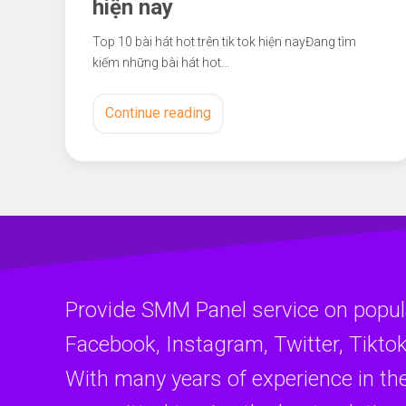
hiện nay
Top 10 bài hát hot trên tik tok hiện nayĐang tìm
kiếm những bài hát hot…
Continue reading
Provide SMM Panel service on popul
Facebook, Instagram, Twitter, Tiktok
With many years of experience in th