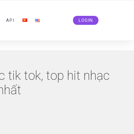
ADMIN@SOLIDSMM.COM
API
LOGIN
 tik tok, top hit nhạc
 nhất